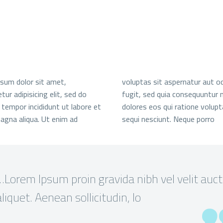
sum dolor sit amet,
voluptas sit aspernatur aut od
ur adipisicing elit, sed do
fugit, sed quia consequuntur 
tempor incididunt ut labore et
dolores eos qui ratione volup
agna aliqua. Ut enim ad
sequi nesciunt. Neque porro
…Lorem Ipsum proin gravida nibh vel velit auct
aliquet. Aenean sollicitudin, lo