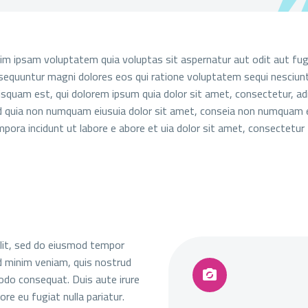
m ipsam voluptatem quia voluptas sit aspernatur aut odit aut fug
sequuntur magni dolores eos qui ratione voluptatem sequi nesciun
isquam est, qui dolorem ipsum quia dolor sit amet, consectetur, adi
ed quia non numquam eiusuia dolor sit amet, conseia non numquam 
pora incidunt ut labore e abore et uia dolor sit amet, consectetur
elit, sed do eiusmod tempor
ad minim veniam, quis nostrud


modo consequat. Duis aute irure
ore eu fugiat nulla pariatur.