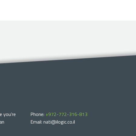
e you’re
Phone:
+972-772-316-813
can
Email: nati@ilogic.co.il