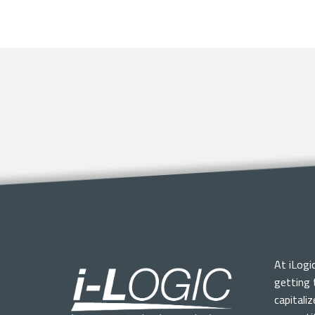
At iLogi
getting 
capitali