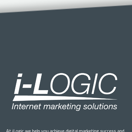
At iLogic we help you achieve digital marketing success and