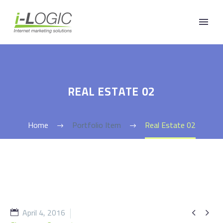
REAL ESTATE 02
Home
Portfolio Item
Real Estate 02
April 4, 2016

