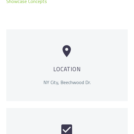
Showcase Concepts


LOCATION
NY City, Beechwood Dr.

