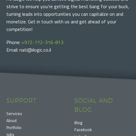
strive to ensure you’re getting the best bang for your buck,
turning leads into opportunities you can capitalize on and
monetize. Get in touch with us and get ahead of your
competition!
Phone:
+972-772-316-813
Email: nati@ilogic.co.il
SUPPORT
SOCIAL AND
BLOG
Services
About
Blog
Portfolio
Facebook
Jobs