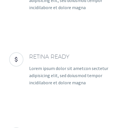
adipisicing elit, sed doiusmod tempor
incidilabore et dolore magna
RETINA READY


Lorem ipsum dolor sit ametcon sectetur
adipisicing elit, sed doiusmod tempor
incidilabore et dolore magna