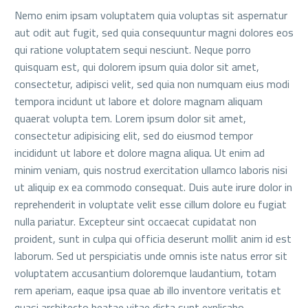
Nemo enim ipsam voluptatem quia voluptas sit aspernatur
aut odit aut fugit, sed quia consequuntur magni dolores eos
qui ratione voluptatem sequi nesciunt. Neque porro
quisquam est, qui dolorem ipsum quia dolor sit amet,
consectetur, adipisci velit, sed quia non numquam eius modi
tempora incidunt ut labore et dolore magnam aliquam
quaerat volupta tem. Lorem ipsum dolor sit amet,
consectetur adipisicing elit, sed do eiusmod tempor
incididunt ut labore et dolore magna aliqua. Ut enim ad
minim veniam, quis nostrud exercitation ullamco laboris nisi
ut aliquip ex ea commodo consequat. Duis aute irure dolor in
reprehenderit in voluptate velit esse cillum dolore eu fugiat
nulla pariatur. Excepteur sint occaecat cupidatat non
proident, sunt in culpa qui officia deserunt mollit anim id est
laborum. Sed ut perspiciatis unde omnis iste natus error sit
voluptatem accusantium doloremque laudantium, totam
rem aperiam, eaque ipsa quae ab illo inventore veritatis et
quasi architecto beatae vitae dicta sunt explicabo.