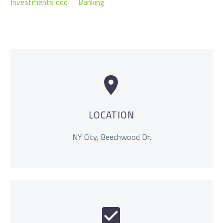
Investments qqq
Banking


LOCATION
NY City, Beechwood Dr.

