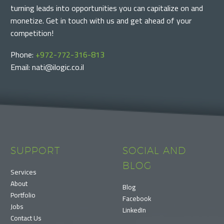
turning leads into opportunities you can capitalize on and
monetize. Get in touch with us and get ahead of your
competition!
Phone:
+972-772-316-813
Email: nati@ilogic.co.il
SUPPORT
SOCIAL AND
BLOG
Services
About
Blog
Portfolio
Facebook
Jobs
LinkedIn
Contact Us