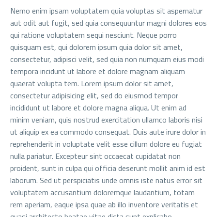
Nemo enim ipsam voluptatem quia voluptas sit aspernatur
aut odit aut fugit, sed quia consequuntur magni dolores eos
qui ratione voluptatem sequi nesciunt. Neque porro
quisquam est, qui dolorem ipsum quia dolor sit amet,
consectetur, adipisci velit, sed quia non numquam eius modi
tempora incidunt ut labore et dolore magnam aliquam
quaerat volupta tem. Lorem ipsum dolor sit amet,
consectetur adipisicing elit, sed do eiusmod tempor
incididunt ut labore et dolore magna aliqua. Ut enim ad
minim veniam, quis nostrud exercitation ullamco laboris nisi
ut aliquip ex ea commodo consequat. Duis aute irure dolor in
reprehenderit in voluptate velit esse cillum dolore eu fugiat
nulla pariatur. Excepteur sint occaecat cupidatat non
proident, sunt in culpa qui officia deserunt mollit anim id est
laborum. Sed ut perspiciatis unde omnis iste natus error sit
voluptatem accusantium doloremque laudantium, totam
rem aperiam, eaque ipsa quae ab illo inventore veritatis et
quasi architecto beatae vitae dicta sunt explicabo.