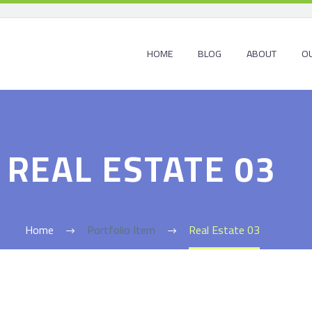
HOME
BLOG
ABOUT
OU
REAL ESTATE 03
Home
Portfolio Item
Real Estate 03