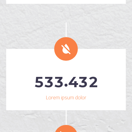


.
5
3
3
4
3
2
Lorem ipsum dolor