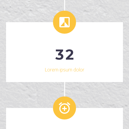


3
2
Lorem ipsum dolor

