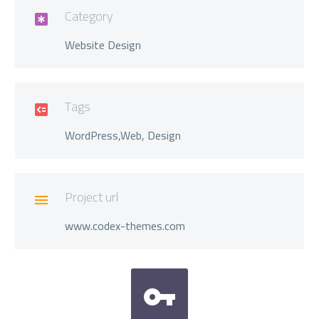
Category

Website Design
Tags

WordPress,Web, Design
Project url

www.codex-themes.com

