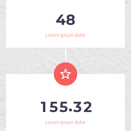
4
8
Lorem ipsum dolor


.
1
5
5
3
2
Lorem ipsum dolor