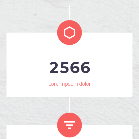


2
5
6
6
Lorem ipsum dolor

