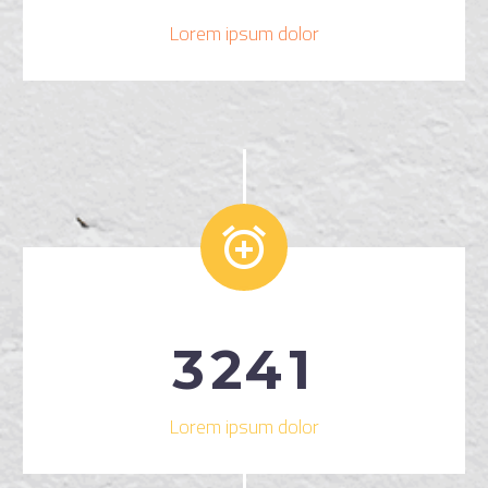
Lorem ipsum dolor


3
2
4
1
Lorem ipsum dolor