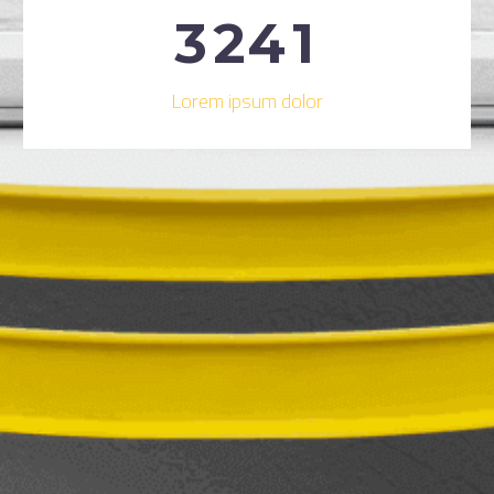
3
2
4
1
Lorem ipsum dolor