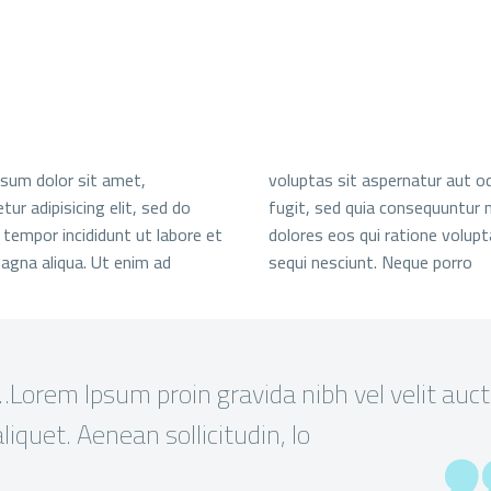
sum dolor sit amet,
voluptas sit aspernatur aut od
ur adipisicing elit, sed do
fugit, sed quia consequuntur 
tempor incididunt ut labore et
dolores eos qui ratione volup
agna aliqua. Ut enim ad
sequi nesciunt. Neque porro
…Lorem Ipsum proin gravida nibh vel velit auct
aliquet. Aenean sollicitudin, lo