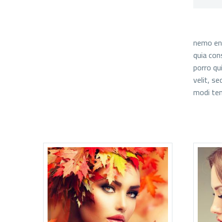
nemo eni
quia con
porro qu
velit, s
modi tem