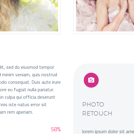
elit, sed do eiusmod tempor
ad minim veniam, quis nostrud


modo consequat. Duis aute irure
ore eu fugiat nulla pariatur.
n culpa qui officia deserunt
nis iste natus error sit
PHOTO
am rem aperiam.
RETOUCH
58%
lorem ipsum dolor sit ame