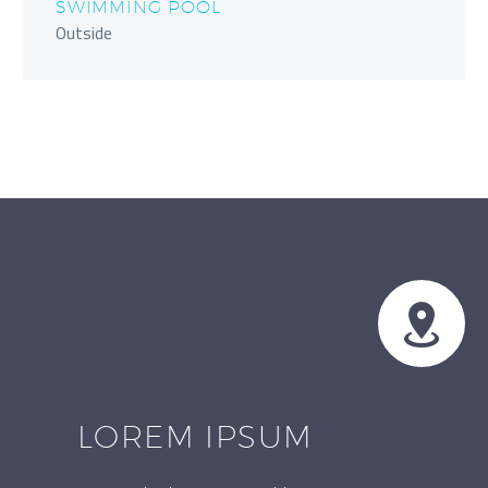
SWIMMING POOL
Outside


LOREM IPSUM