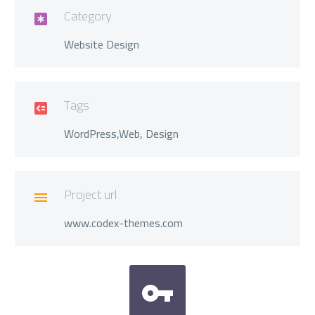
Category

Website Design
Tags

WordPress,Web, Design
Project url

www.codex-themes.com

