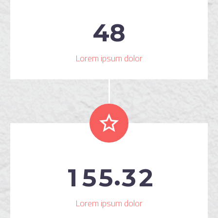
4
8
Lorem ipsum dolor


.
1
5
5
3
2
Lorem ipsum dolor