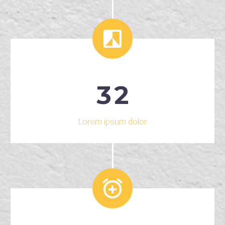


3
2
Lorem ipsum dolor

