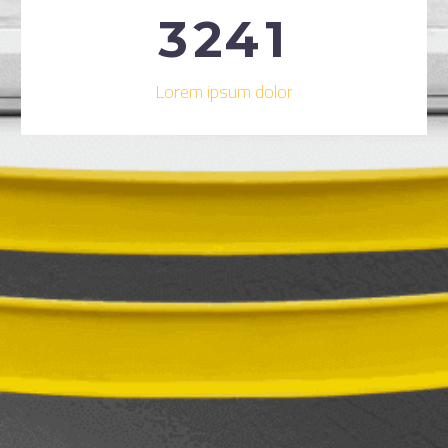
3
2
4
1
Lorem ipsum dolor