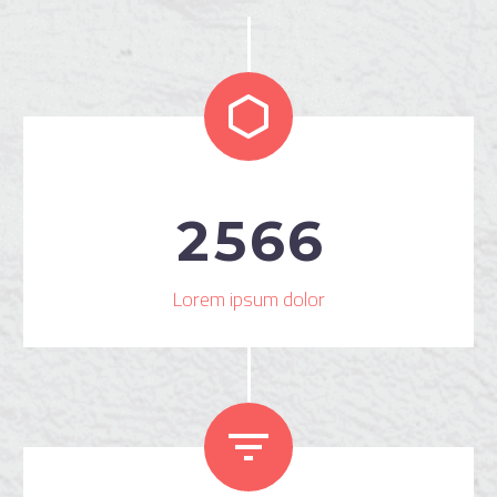


2
5
6
6
Lorem ipsum dolor

