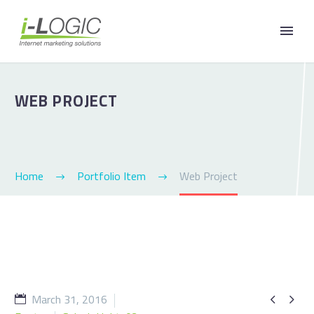
WEB PROJECT
Home
Portfolio Item
Web Project
March 31, 2016

