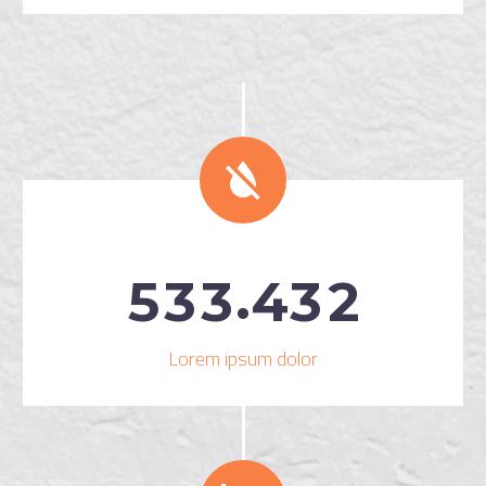


.
5
3
3
4
3
2
Lorem ipsum dolor