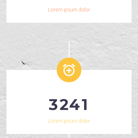
Lorem ipsum dolor


3
2
4
1
Lorem ipsum dolor